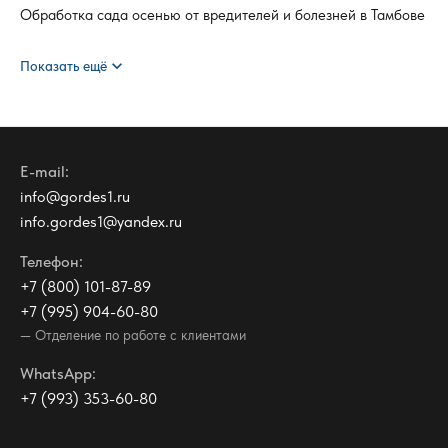
Обработка сада осенью от вредителей и болезней в Тамбове
expand_more
Показать ещё
E-mail:
info@gordes1.ru
info.gordes1@yandex.ru
Телефон:
+7 (800) 101-87-89
+7 (995) 904-60-80
— Отделение по работе с клиентами
WhatsApp:
+7 (993) 353-60-80