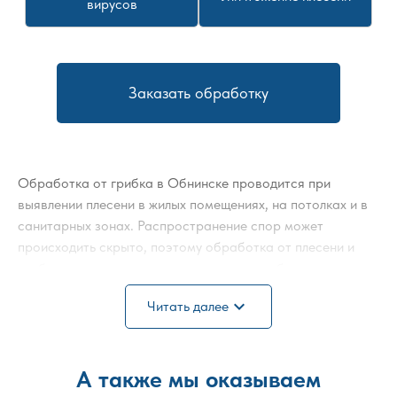
вирусов
Заказать обработку
Обработка от грибка в Обнинске проводится при
выявлении плесени в жилых помещениях, на потолках и в
санитарных зонах. Распространение спор может
происходить скрыто, поэтому обработка от плесени и
грибка включает диагностику и оценку глубины поражения
основания. Работы выполняются с применением
expand_more
Читать далее
антисептических средств, предназначенных для
уничтожения активной колонии.
В обязательном порядке проводится обработка стен от
А также мы оказываем
грибка, а при необходимости — комплексная обработка