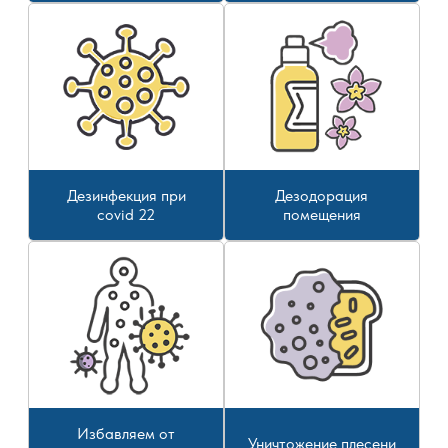
Дезинфекция при
Дезодорация
covid 22
помещения
Избавляем от
Уничтожение плесени